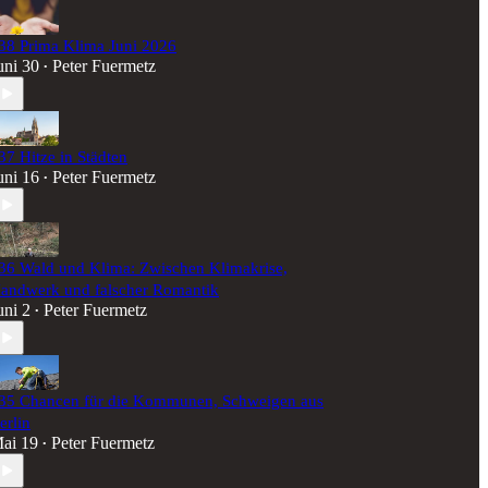
38 Prima Klima Juni 2026
uni 30
Peter Fuermetz
•
37 Hitze in Städten
uni 16
Peter Fuermetz
•
36 Wald und Klima: Zwischen Klimakrise,
andwerk und falscher Romantik
uni 2
Peter Fuermetz
•
35 Chancen für die Kommunen, Schweigen aus
erlin
ai 19
Peter Fuermetz
•