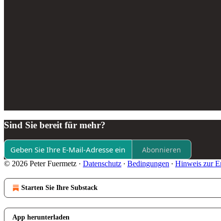
Sind Sie bereit für mehr?
Abonnieren
© 2026 Peter Fuermetz
·
Datenschutz
∙
Bedingungen
∙
Hinweis zur E
Starten Sie Ihre Substack
App herunterladen