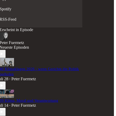
Spotify
RSS-Feed
Erscheint in Episode
Peter Fuermetz
Neueste Episoden
40 Klimaklagen 2026 - wenn Gerichte die Politik
berholen
uli 28
Peter Fuermetz
•
39 Klima, Moral und Verantwortung
uli 14
Peter Fuermetz
•