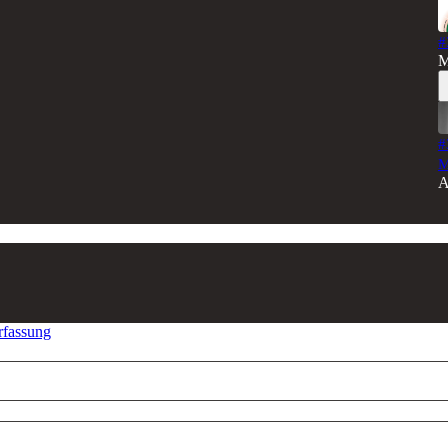
#
M
#
M
A
rfassung