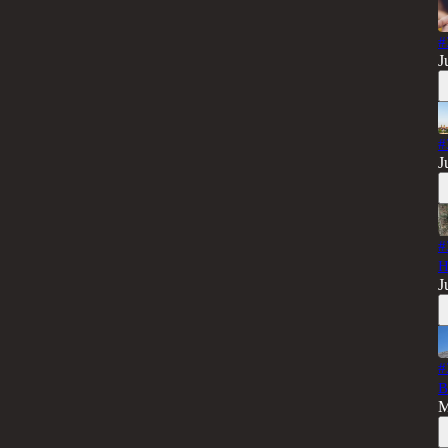
#
J
#
J
#
H
J
#
B
M