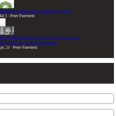
34 Klima, Kapital und Gerechtigkeit (Teil 3)
ai 5
Peter Fuermetz
•
33 Die Entscheidung zur Zuversicht: Wie wir den
ut nicht an die lauten Pole verlieren
pr. 21
Peter Fuermetz
•