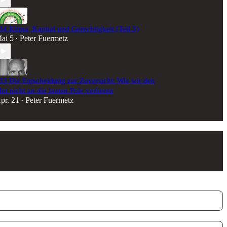
34 Klima, Kapital und Gerechtigkeit (Teil 3)
ai 5
Peter Fuermetz
•
33 Die Entscheidung zur Zuversicht: Wie wir den
ut nicht an die lauten Pole verlieren
pr. 21
Peter Fuermetz
•