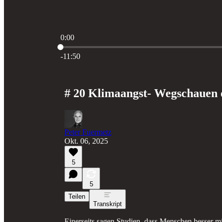
0:00
Aktuelle Uhrzeit: 0:00 / Gesamtzeit: -11:50
-11:50
# 20 Klimaangst- Wegschauen 
Peter Fuermetz
Okt. 06, 2025
5
5
Teilen
Transkript
Einerseits sagen Studien, dass Menschen besser 