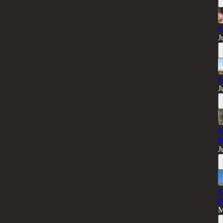
#
J
#
J
#
H
J
#
B
M