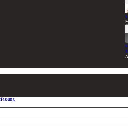
#
M
#
M
A
rfassung