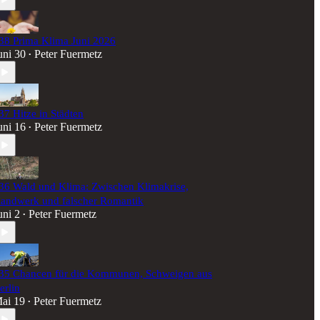
38 Prima Klima Juni 2026
uni 30
Peter Fuermetz
•
37 Hitze in Städten
uni 16
Peter Fuermetz
•
36 Wald und Klima: Zwischen Klimakrise,
andwerk und falscher Romantik
uni 2
Peter Fuermetz
•
35 Chancen für die Kommunen, Schweigen aus
erlin
ai 19
Peter Fuermetz
•