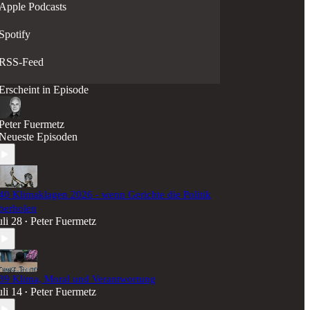
Apple Podcasts
Spotify
RSS-Feed
Erscheint in Episode
Peter Fuermetz
Neueste Episoden
40 Klimaklagen 2026 - wenn Gerichte die Politik
berholen
uli 28
Peter Fuermetz
•
39 Klima, Moral und Verantwortung
uli 14
Peter Fuermetz
•