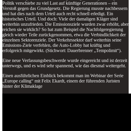
Politik verschiebe zu viel Last auf künftige Generationen – ein
Verstoß gegen das Grundgesetz. Die Regierung musste nachbessern
und hat dies nach dem Urteil auch recht schnell erledigt. Ein
historisches Urteil. Und doch: Viele der damaligen Kläger sind
weiterhin unzufrieden. Die Emissionsziele wurden zwar erhöht, aber
reichen sie wirklich? So hat zum Beispiel die Nachfolgeregierung
gleich wieder Teile zurückgenommen, etwa die Verbindlichkeit der
einzelnen Sektorenziele. Der Verkehrssektor darf weiterhin seine
Emissions-Ziele verfehlen, die Auto-Lobby hat kräftig und
erfolgreich mitgewirkt. (Stichwort: Dauerbrenner „Tempolimit“).
Eine neue Verfassungsbeschwerde wurde eingereicht und ist derzeit
unterwegs, und es wird sehr spannend, wie das diesmal weitergeht.
Einen ausführlichen Einblick bekommt man im Webinar der Serie
„Europe calling“ mit Felix Ekardt, einem der führenden Juristen
hinter der Klimaklage