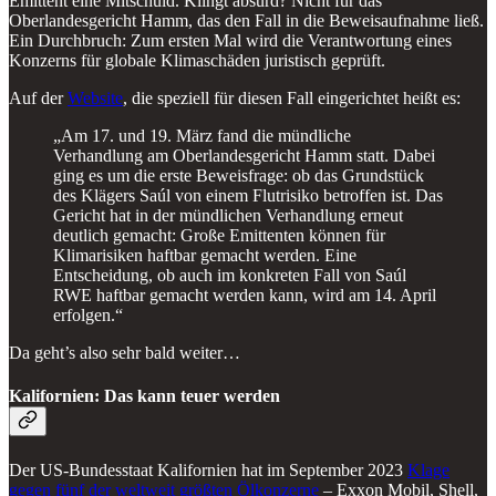
Emittent eine Mitschuld. Klingt absurd? Nicht für das
Oberlandesgericht Hamm, das den Fall in die Beweisaufnahme ließ.
Ein Durchbruch: Zum ersten Mal wird die Verantwortung eines
Konzerns für globale Klimaschäden juristisch geprüft.
Auf der
Website
, die speziell für diesen Fall eingerichtet heißt es:
„Am 17. und 19. März fand die mündliche
Verhandlung am Oberlandesgericht Hamm statt. Dabei
ging es um die erste Beweisfrage: ob das Grundstück
des Klägers Saúl von einem Flutrisiko betroffen ist. Das
Gericht hat in der mündlichen Verhandlung erneut
deutlich gemacht: Große Emittenten können für
Klimarisiken haftbar gemacht werden. Eine
Entscheidung, ob auch im konkreten Fall von Saúl
RWE haftbar gemacht werden kann, wird am 14. April
erfolgen.“
Da geht’s also sehr bald weiter…
Kalifornien: Das kann teuer werden
Der US-Bundesstaat Kalifornien hat im September 2023
Klage
gegen fünf der weltweit größten Ölkonzerne
– Exxon Mobil, Shell,