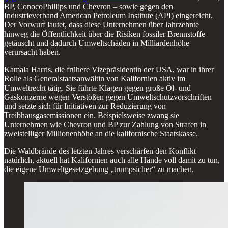
BP, ConocoPhillips und Chevron – sowie gegen den
Industrieverband American Petroleum Institute (API) eingereicht.
Der Vorwurf lautet, dass diese Unternehmen über Jahrzehnte
hinweg die Öffentlichkeit über die Risiken fossiler Brennstoffe
getäuscht und dadurch Umweltschäden in Milliardenhöhe
verursacht haben.
Kamala Harris, die frühere Vizepräsidentin der USA, war in ihrer
Rolle als Generalstaatsanwältin von Kalifornien aktiv im
Umweltrecht tätig. Sie führte Klagen gegen große Öl- und
Gaskonzerne wegen Verstößen gegen Umweltschutzvorschriften
und setzte sich für Initiativen zur Reduzierung von
Treibhausgasemissionen ein. Beispielsweise zwang sie
Unternehmen wie Chevron und BP zur Zahlung von Strafen in
zweistelliger Millionenhöhe an die kalifornische Staatskasse.
Die Waldbrände des letzten Jahres verschärfen den Konflikt
natürlich, aktuell hat Kalifornien auch alle Hände voll damit zu tun,
die eigene Umweltgesetzgebung „trumpsicher“ zu machen.