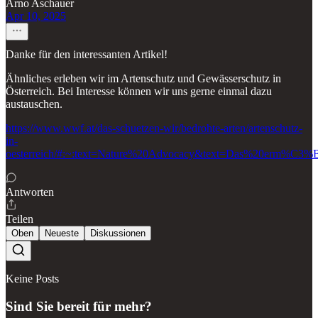
Arno Aschauer
Apr 10, 2025
Danke für den interessanten Artikel!
Ähnliches erleben wir im Artenschutz und Gewässerschutz in
Österreich. Bei Interesse können wir uns gerne einmal dazu
austauschen.
https://www.wwf.at/das-schuetzen-wir/bedrohte-arten/artenschutz-
in-
oesterreich/#:~:text=Nature%20Advocacy&text=Das%20erm%C
Antworten
Teilen
Oben
Neueste
Diskussionen
Keine Posts
Sind Sie bereit für mehr?