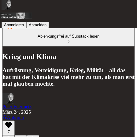
Abonnieren
Anmelden
Ablenkungsfrei auf Substack lesen
Krieg und Klima
Aufrüstung, Verteidigung, Krieg, Militär - all das
hat mit der Klimakrise viel mehr zu tun, als man erst
mal glauben möchte.
Peter Fuermetz
März 24, 2025
Anhören
7