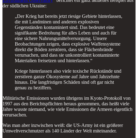
Environment Observatory
“ berichtet ein ganz aktuelles Beispiel aus
der südlichen Ukraine:
„Der Krieg hat bereits jetzt riesige Gebiete hinterlassen,
die mit Landminen und anderen explosiven
Gegenständen kontaminiert sind. Das bedeutet eine
signifikante Bedrohung für alles Leben und auch für
eine sichere Nahrungsmittelversorgung. Unsere
Beobachtungen zeigen, dass explosive Waffensysteme
direkt die Böden zerstören, dass sie Flächenbrände
verursachen, und dass sie unkontrolliert kontaminierte
Materialien freisetzen und hinterlassen.“
Kriege hinterlassen also viele toxische Rückstände und
zerstören ganze Ökosysteme auf Jahre und Jahrzehnte
hinaus. Die langfristigen Schäden sind oft gar nicht
genau zu beziffern.
Militärische Emissionen wurden übrigens im Kyoto-Protokoll von
1997 aus den Berichtspflichten heraus genommen, das heißt viele
Jahre wusste niemand, wie viele Emissionen die Armeen eigentlich
verursachen.
Was man aber inzwischen weiß: die US-Army ist ein größerer
Umweltverschmutzer als 140 Länder der Welt miteinander.