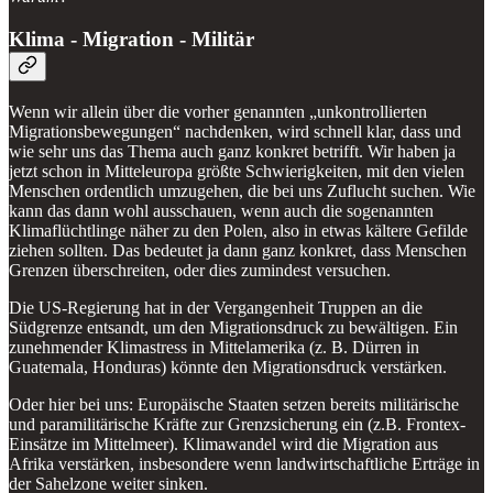
Klima - Migration - Militär
Wenn wir allein über die vorher genannten „unkontrollierten
Migrationsbewegungen“ nachdenken, wird schnell klar, dass und
wie sehr uns das Thema auch ganz konkret betrifft. Wir haben ja
jetzt schon in Mitteleuropa größte Schwierigkeiten, mit den vielen
Menschen ordentlich umzugehen, die bei uns Zuflucht suchen. Wie
kann das dann wohl ausschauen, wenn auch die sogenannten
Klimaflüchtlinge näher zu den Polen, also in etwas kältere Gefilde
ziehen sollten. Das bedeutet ja dann ganz konkret, dass Menschen
Grenzen überschreiten, oder dies zumindest versuchen.
Die US-Regierung hat in der Vergangenheit Truppen an die
Südgrenze entsandt, um den Migrationsdruck zu bewältigen. Ein
zunehmender Klimastress in Mittelamerika (z. B. Dürren in
Guatemala, Honduras) könnte den Migrationsdruck verstärken.
Oder hier bei uns: Europäische Staaten setzen bereits militärische
und paramilitärische Kräfte zur Grenzsicherung ein (z.B. Frontex-
Einsätze im Mittelmeer). Klimawandel wird die Migration aus
Afrika verstärken, insbesondere wenn landwirtschaftliche Erträge in
der Sahelzone weiter sinken.