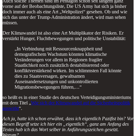
Auch solche Themen sind im Pentagon schon seit langem ganz
vorne auf der Beobachtungsliste, Die US Army hat sich ja bisher
doch immer auch als eine Art „Weltpolizei“ gesehen. Ob und wie
sich das unter der Trump-Administration ändert, wird man sehen
müssen.
Der Klimawandel ist also eine Art Multiplikator der Risiken. Er
verstärkt Hunger, Fluchtbewegungen und politische Unstabilität:
„In Verbindung mit Ressourcenknappheit und
demografischem Wachstum könnten klimatische
Veränderungen vor allem in Regionen fragiler
Staatlichkeit noch zusätzlich destabilisierend oder
konfliktverstärkend wirken. Im schlimmsten Fall könnte
dies zu Staatsversagen, gewaltsamen
Auseinandersetzungen und unkontrollierten
Migrationsbewegungen führen,…“
so heißt es in einer Studie des deutschen Verteidigungsministeriums
mit dem Titel „
Wie sich der Klimawandel auf die Sicherheitspolitik
auswirkt
“.
Ach ja, hatte ich schon erwähnt, dass ich eigentlich Pazifist bin? Vor
diesen Begriff setze ich hier ein „eigentlich“, ganz am Anfang des
Textes hab ich das Wort selber in Anführungszeichen gesetzt.
Warum?