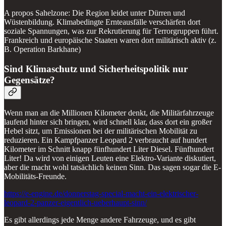
A propos Sahelzone: Die Region leidet unter Dürren und
Wüstenbildung. Klimabedingte Ernteausfälle verschärfen dort
soziale Spannungen, was zur Rekrutierung für Terrorgruppen führt.
Frankreich und europäische Staaten waren dort militärisch aktiv (z.
B. Operation Barkhane)
Sind Klimaschutz und Sicherheitspolitik nur
Gegensätze?
Wenn man an die Millionen Kilometer denkt, die Militärfahrzeuge
laufend hinter sich bringen, wird schnell klar, dass dort ein großer
Hebel sitzt, um Emissionen bei der militärischen Mobilität zu
reduzieren. Ein Kampfpanzer Leopard 2 verbraucht auf hundert
Kilometer im Schnitt knapp fünfhundert Liter Diesel. Fünfhundert
Liter! Da wird von einigen Leuten eine Elektro-Variante diskutiert,
aber die macht wohl tatsächlich keinen Sinn. Das sagen sogar die E-
Mobilitäts-Freunde.
https://e-engine.de/donnerstag-special-macht-ein-elektrischer-
leopard-2-panzer-eigentlich-ueberhaupt-sinn/
Es gibt allerdings jede Menge andere Fahrzeuge, und es gibt