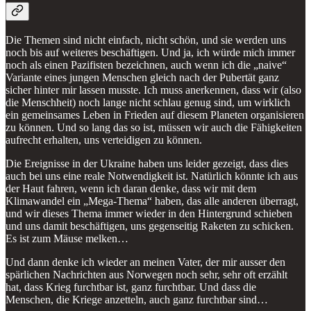
Die Themen sind nicht einfach, nicht schön, und sie werden uns
noch bis auf weiteres beschäftigen. Und ja, ich würde mich immer
noch als einen Pazifisten bezeichnen, auch wenn ich die „naive“
Variante eines jungen Menschen gleich nach der Pubertät ganz
sicher hinter mir lassen musste. Ich muss anerkennen, dass wir (also
die Menschheit) noch lange nicht schlau genug sind, um wirklich
ein gemeinsames Leben in Frieden auf diesem Planeten organisieren
zu können. Und so lang das so ist, müssen wir auch die Fähigkeiten
aufrecht erhalten, uns verteidigen zu können.
Die Ereignisse in der Ukraine haben uns leider gezeigt, dass dies
auch bei uns eine reale Notwendigkeit ist. Natürlich könnte ich aus
der Haut fahren, wenn ich daran denke, dass wir mit dem
Klimawandel ein „Mega-Thema“ haben, das alle anderen überragt,
und wir dieses Thema immer wieder in den Hintergrund schieben
und uns damit beschäftigen, uns gegenseitig Raketen zu schicken.
Es ist zum Mäuse melken…
Und dann denke ich wieder an meinen Vater, der mir ausser den
spärlichen Nachrichten aus Norwegen noch sehr, sehr oft erzählt
hat, dass Krieg furchtbar ist, ganz furchtbar. Und dass die
Menschen, die Kriege anzetteln, auch ganz furchtbar sind…