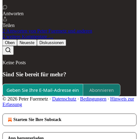
Antworten
Teilen
2 Antworten von Peter Fuermetz und anderen
2 weitere Kommentare …
Oben
Neueste
Diskussionen
Keine Posts
Sind Sie bereit für mehr?
Abonnieren
© 2026 Peter Fuermetz
·
Datenschutz
∙
Bedingungen
∙
Hinweis zur
Erfassung
Starten Sie Ihre Substack
App herunterladen