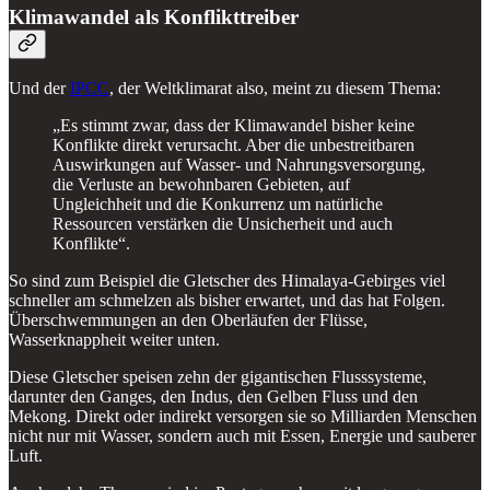
Klimawandel als Konflikttreiber
Und der
IPCC
, der Weltklimarat also, meint zu diesem Thema:
„Es stimmt zwar, dass der Klimawandel bisher keine
Konflikte direkt verursacht. Aber die unbestreitbaren
Auswirkungen auf Wasser- und Nahrungsversorgung,
die Verluste an bewohnbaren Gebieten, auf
Ungleichheit und die Konkurrenz um natürliche
Ressourcen verstärken die Unsicherheit und auch
Konflikte“.
So sind zum Beispiel die Gletscher des Himalaya-Gebirges viel
schneller am schmelzen als bisher erwartet, und das hat Folgen.
Überschwemmungen an den Oberläufen der Flüsse,
Wasserknappheit weiter unten.
Diese Gletscher speisen zehn der gigantischen Flusssysteme,
darunter den Ganges, den Indus, den Gelben Fluss und den
Mekong. Direkt oder indirekt versorgen sie so Milliarden Menschen
nicht nur mit Wasser, sondern auch mit Essen, Energie und sauberer
Luft.