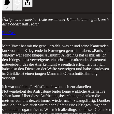
3
3
Übrigens: die meisten Texte aus meiner Klimakolumne gibt’s auch
als Podcast zum Hören.
PodCast
Mein Vater hat mir nie genau erzählt, was er und seine Kameraden
kurz vor dem Kriegsende in Norwegen gemacht haben. „Partisanen
fangen“ war seine knappe Auskunft. Allerdings hat er mir, als ich
den Kriegsdienst verweigerte, ein sehr unterstützendes Statement
mitgegeben, das die Anerkennung wesentlich erleichtert hat. Ich
habe also den Dienst an der Waffe verweigert und habe stattdessen
im Zivildienst einen jungen Mann mit Querschnittslähmung
versorgt.
Ich war und bin „Pazifist“, auch wenn ich zur aktuellen
Notwendigkeit der Aufrüstung leider keine wirkliche Alternative
sehen kann. Über diese Aufrüstungsbestrebungen denken die
meisten von uns derzeit immer wieder nach, zwangsläufig. Darüber
also, ob und wie auch wir mit der Gefahr eines Krieges umgehen
sollen oder sogar müssen. Was mich allerdings bei diesen Gedanken