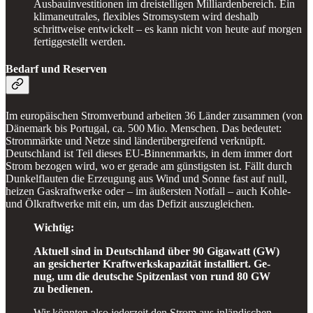
Ausbauinvestitionen im dreistelligen Milliardenbereich. Ein
klimaneutrales, flexibles Stromsystem wird deshalb
schrittweise entwickelt – es kann nicht von heute auf morgen
fertiggestellt werden.
Bedarf und Reserven
Im europäischen Stromverbund arbeiten 36 Länder zusammen (von
Dänemark bis Portugal, ca. 500 Mio. Menschen. Das bedeutet:
Strommärkte und Netze sind länderübergreifend verknüpft.
Deutschland ist Teil dieses EU-Binnenmarkts, in dem immer dort
Strom bezogen wird, wo er gerade am günstigsten ist. Fällt durch
Dunkelflauten die Erzeugung aus Wind und Sonne fast auf null,
heizen Gaskraftwerke oder – im äußersten Notfall – auch Kohle-
und Ölkraftwerke mit ein, um das Defizit auszugleichen.
Wichtig:
Ak­tu­ell sind in Deutsch­land über 90 Gi­ga­watt (GW)
an ge­si­cher­ter Kraft­werks­ka­pa­zi­tät in­stal­liert. Ge­
nug, um die deut­sche Spit­zen­last von rund 80 GW
zu be­die­nen.
Wir könnten also jederzeit den Strom aus inländischen