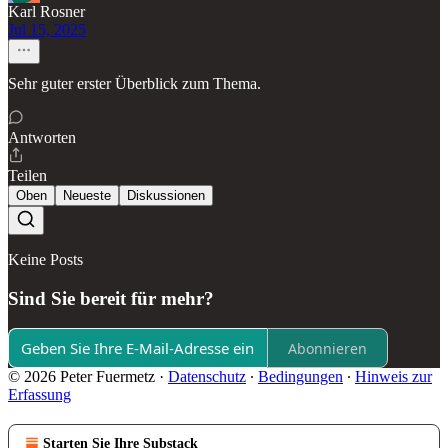
Karl Rosner
Jul 15, 2025
Sehr guter erster Überblick zum Thema.
Antworten
Teilen
Oben
Neueste
Diskussionen
Keine Posts
Sind Sie bereit für mehr?
Abonnieren
© 2026 Peter Fuermetz
·
Datenschutz
∙
Bedingungen
∙
Hinweis zur
Erfassung
Starten Sie Ihre Substack