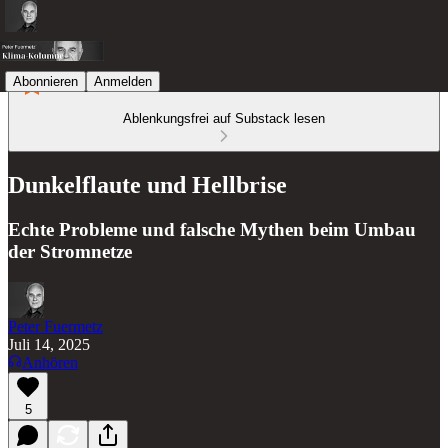
Abonnieren
Anmelden
Ablenkungsfrei auf Substack lesen
Dunkelflaute und Hellbrise
Echte Probleme und falsche Mythen beim Umbau
der Stromnetze
Peter Fuermetz
Juli 14, 2025
Anhören
5