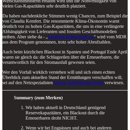
Wirtschaftsministerin ernannt wird und die Notwendigkeit von
vielen Gas-Kapazitäten sehr deutlich platziert.
Da haben nachdenkliche Stimmen wenig Chancen, zum Beispiel die
von Claudia Kemfert. Die renommierte Klima-Ökonomin warnt
deutlich vor zu hohen Gas-Kapazitäten, die uns in eine verlängerte
Abhängigkeit von Lieferanten und fossilen Geschäftsmodellen
treiben. Aber siehe da - „
Kemferts Klima PodCast
“ wird vom MDR
aus dem Program genommen, trotz sehr hoher Abrufzahlen.
Auch beim kürzlichen Blackout in Spanien und Portugal Ende April
waren sie gleich da: die Schlagzeilen über die Erneuerbaren, die
verantwortlich für den Stromausfall gewesen seien.
Wer den Vorfall wirklich verstehen will und sich einen echten
Überblick zum aktuellen Stand der Ermittlungen verschaffen will,
sei auf den Netzspezialisten
Dr.Ing. habil Michael Fette
verwiesen.
Summary (zum Merken)
Wir haben aktuell in Deutschland genügend
Reservekapazitäten, ein Blackout durch die
Erneuerbaren droht NICHT.
Wenn wir bei Engpässen und auch bei anderen