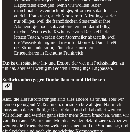
Kapazitäten erzeugen, wenn wir wollten. Aber
manchmal ist es einfach billiger, Strom einzukaufen. Ja,
auch in Frankreich, auch Atomstrom. Allerdings ist der
nur billiger, weil die französischen Steuerzahler ihre
Atomenergie hoch subventionieren und damit billig
machen. Wenn es heiß wird wie zum Beispiel in den
letzten Tagen, werden dort Atommeiler abgestellt, weil
die Wasserkühlung nicht mehr funktioniert. Dann fließt
der Strom andersrum, nämlich aus unseren
Erneuerbaren in Richtung Frankreich.
Das ist ein ständiger Im- und Export, der viel mit Preissignalen zu
tun hat, aber sehr wenig mit echten Erzeugungs-Engpässen.
Stellschrauben gegen Dunkelflauten und Hellbrisen
Also, die Herausforderungen sind alles andere als trivial, aber wir
kennen genügend Maßnahmen, um sie zu bewältigen. Natürlich
muss auch der zukünftige Bedarf dabei mit einkalkuliert werden.
Wir sollten und werden ganz sicher mehr Strom brauchen, wenn wir
vor allem auch Wärme und Mobilität weiter elektrifizieren. Aber wir
werden die Erneuerbaren weiter ausbauen, und die Stromnetze, und
die Speicher, und noch einige wichtige Komponenten: